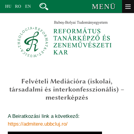
MENÜ
HU
RO
EN
Felvételi Mediációra (iskolai,
vezetőség
társadalmi és interkonfesszionális) –
oktatók – valláspedagógia
mesterképzés
valláspedagógia (ba)
oktatók – zeneművészet
lelkigondozás és keresztyén coaching mesterképzés (ma)
valláspedagógia alapképzésre
A Beiratkozási link a következő:
volt oktatók
egyháztörténet – valláspedagógia (ma)
valláspedagógia – egyháztörténet mesterképzésre
https://admitere.ubbcluj.ro/
tanévbeosztás
titkárság
iskolai, társadalmi és interkonfesszionális mediáció (ma)
lelkigondozás és keresztyén coaching mesterképzésre