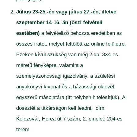
Július 23-25.-én vagy július 27.-én, illetve
szeptember 14-16.-án (őszi felvételi
esetében)
a felvételiző behozza eredetiben az
összes iratot, melyet feltölött az online felületre.
Ezeken kívül szükség van még 2 db. 3×4-es
méretű fényképre, valamint a
személyazonossági igazolvány, a születési
anyakönyvi kivonat és a házassági oklevél
egyszerű másolatára (itt helyben hitelesítjük). A
dossziét a titkárságon kell leadni, cím:
Kolozsvár, Horea út 7 szám, 2. emelet, 204-es
terem