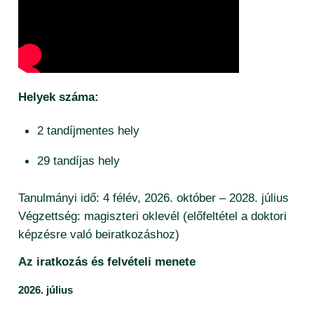
publikációs listák (2015-től) – valláspedagógia
Helyek száma:
2 tandíjmentes hely
29 tandíjas hely
Tanulmányi idő: 4 félév, 2026. október – 2028. július
Végzettség: magiszteri oklevél (előfeltétel a doktori
képzésre való beiratkozáshoz)
Az iratkozás és felvételi menete
2026. j
úlius