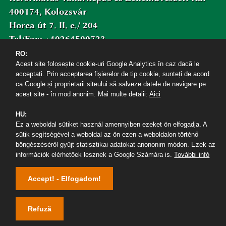
400174, Kolozsvár
Horea út 7. II. e./ 204
Tel/Fax: +40264590723
Email: secretar.rt@ubbcluj.ro
RO:
Acest site folosește cookie-uri Google Analytics în caz dacă le
Facebook/bbtertk
acceptați. Prin acceptarea fișierelor de tip cookie, sunteți de acord
ca Google și proprietarii siteului să salveze datele de navigare pe
acest site - în mod anonim. Mai multe detalii:
Aici
HU:
Ez a weboldal sütiket használ amennyiben ezeket ön elfogadja. A
sütik segítségével a weboldal az ön ezen a weboldalon történő
böngészéséről gyűjt statisztikai adatokat anononim módon. Ezek az
információk elérhetőek lesznek a Google Számára is.
További infó
Accept! - Elfogadom!
Refuză