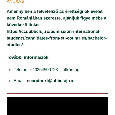
ANEXA 2
Amennyiben a felvételiző az érettségi oklevelet
nem Romániában szerezte, ajánljuk figyelmébe a
következő linket:
https://cci.ubbcluj.ro/admission-international-
students/candidates-from-eu-countries/bachelor-
studies/
További információk:
Telefon: +40264590723 – titkárság
Email:
secretar.rt@ubbcluj.ro