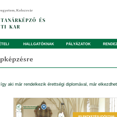
yegyetem, Kolozsvár
 TANÁRKÉPZŐ ÉS
TI KAR
ÉTELI
HALLGATÓKNAK
PÁLYÁZATOK
RENDE
lapképzésre
 így aki már rendelkezik érettségi diplomával, már elkezdhet