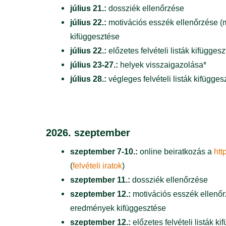
július 21.:
dossziék ellenőrzése
július 22.:
motivációs esszék ellenőrzése (m
kifüggesztése
július 22.:
előzetes felvételi listák kifügges
július 23-27.:
helyek visszaigazolása*
július 28.:
végleges felvételi listák kifügges
2026. szeptember
szeptember 7-10.:
online beiratkozás a
htt
(
felvételi iratok
)
szeptember 11.:
dossziék ellenőrzése
szeptember 12.:
motivációs esszék ellenőrz
eredmények kifüggesztése
szeptember 12.:
előzetes felvételi listák k