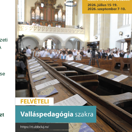
zeti
A
ése
zt