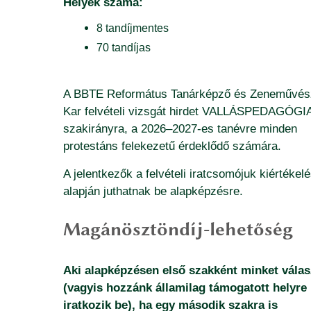
Helyek száma:
8 tandíjmentes
70 tandíjas
A BBTE Református Tanárképző és Zeneművés
Kar felvételi vizsgát hirdet VALLÁSPEDAGÓGI
Doktori Iskola
szakirányra, a 2026–2027-es tanévre minden
protestáns felekezetű érdeklődő számára.
A jelentkezők a felvételi iratcsomójuk kiértékel
alapján juthatnak be alapképzésre.
Magánösztöndíj-lehetőség
Aki alapképzésen első szakként minket válas
(vagyis hozzánk államilag támogatott helyre
iratkozik be), ha egy második szakra is