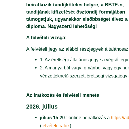
beiratkozik tandíjköteles helyre, a BBTE-n,
tandíjának kifizetését ösztöndíj formájában
támogatjuk, ugyanakkor elsőbbséget élvez a 
diploma. Nagyszerű lehetőség!
A felvételi vizsga:
A felvételi jegy az alábbi részjegyek általánosa:
1. Az érettségi általános jegye a végső jeg
2. A magyarból vagy románból vagy egy humá
végzetteknek) szerzett érettségi vizsgajegy
Az iratkozás és felvételi menete
2026. j
úlius
július 15-20.:
online beiratkozás a
https://a
(
felvételi iratok
)