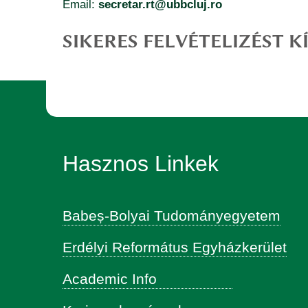
Email:
secretar.rt@ubbcluj.ro
SIKERES FELVÉTELIZÉST 
Hasznos Linkek
Babeș-Bolyai Tudományegyetem
Erdélyi Református Egyházkerület
Academic Info