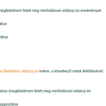
egfelelt/nem felelt meg minősítéssel ellátva) és eredmények
ztése
ztése
ps://admitere.ubbcluj.ro/
linken, a következő iratok feltöltésével:
ése (megfelelt/nem felelt meg minősítéssel ellátva) és
ifüggesztése