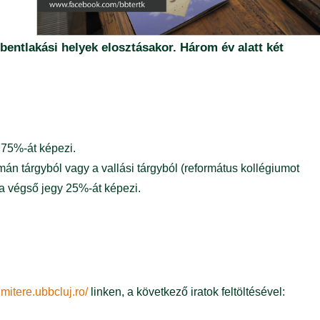
bentlakási helyek elosztásakor. Három év alatt két
y 75%-át képezi.
n tárgyból vagy a vallási tárgyból (református kollégiumot
 a végső jegy 25%-át képezi.
dmitere.ubbcluj.ro/
linken, a következő iratok feltöltésével: