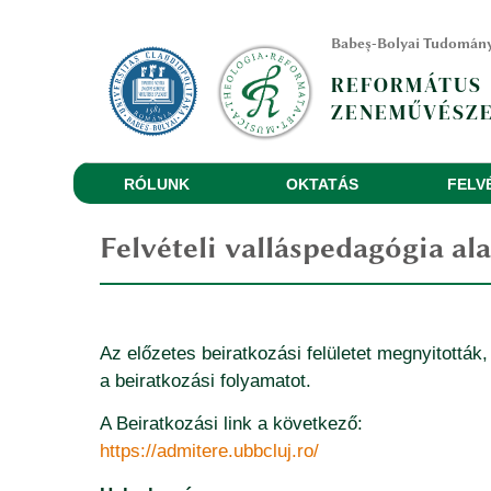
Babeș-Bolyai Tudomán
REFORMÁTUS
ZENEMŰVÉSZE
RÓLUNK
OKTATÁS
FELV
Felvételi valláspedagógia a
Az előzetes beiratkozási felületet megnyitották,
a beiratkozási folyamatot.
A Beiratkozási link a következő:
https://admitere.ubbcluj.ro/