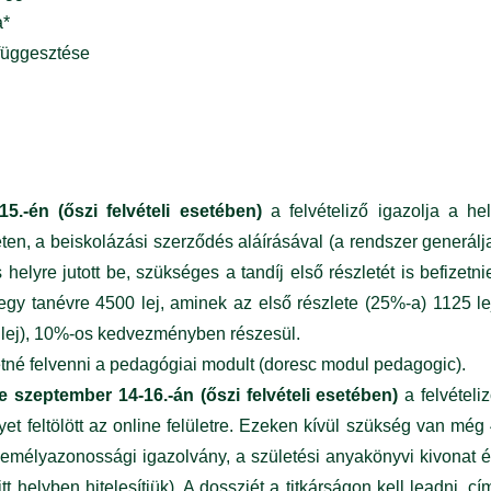
a*
ifüggesztése
15.-én (őszi felvételi esetében)
a felvételiző igazolja a he
leten, a beiskolázási szerződés aláírásával (a rendszer generálj
 helyre jutott be, szükséges a tandíj első részletét is befizetni
 egy tanévre 4500 lej, aminek az első részlete (25%-a) 1125 le
0 lej), 10%-os kedvezményben részesül.
eretné felvenni a pedagógiai modult (doresc modul pedagogic).
tve szeptember 14-16.-án (őszi felvételi esetében)
a felvételi
yet feltölött az online felületre. Ezeken kívül szükség van még
zemélyazonossági igazolvány, a születési anyakönyvi kivonat 
 helyben hitelesítjük). A dossziét a titkárságon kell leadni, cí