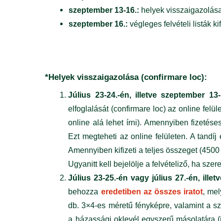
szeptember 13-16.:
helyek visszaigazolás
szeptember 16.:
végleges felvételi listák k
*Helyek visszaigazolása (confirmare loc):
Július 23-24.-én, illetve szeptember 13-
elfoglalását (confirmare loc) az online felü
online alá lehet írni). Amennyiben fizetéses
Ezt megteheti az online felületen. A tandíj
Amennyiben kifizeti a teljes összeget (450
Ugyanitt kell bejelölje a felvételiző, ha sz
Július 23-25.-én vagy július 27.-én, ille
behozza
eredetiben az összes iratot
, mel
db. 3×4-es méretű fényképre, valamint a s
a házassági oklevél egyszerű másolatára (itt