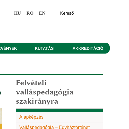
HU
RO
EN
ZVÉNYEK
KUTATÁS
AKKREDITÁCIÓ
Felvételi
valláspedagógia
i
szakirányra
Alapképzés
Valláspedagógia – Egyháztörténet