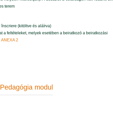
-es terem
 înscriere (kitöltve és aláírva)
a feltételeket, melyek esetében a beiratkozó a beiratkozási
:
ANEXA 2
– Pedagógia modul