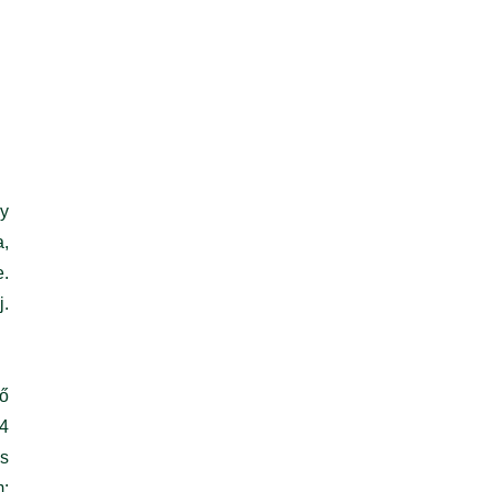
ly
a,
e.
j.
ző
 4
és
m: