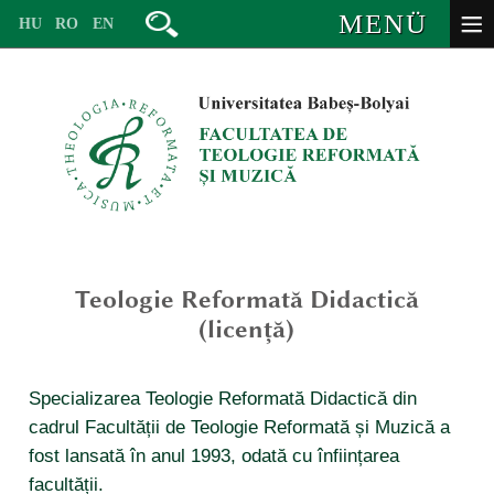
MENÜ
HU
RO
EN
Teologie Reformată Didactică
conducerea
(licență)
structuri de conducere
muzică (licență)
membrii specializării de muzică
Specializarea Teologie Reformată Didactică din
muzică artă muzicală în context contemporan (master)
concursuri, care înlocuiesc examenul de admitere
cadrul Facultății de Teologie Reformată și Muzică a
membrii specializării de teologie reformată
teologie reformată didactică (licență)
muzică (licență)
fost lansată în anul 1993, odată cu înființarea
structura anului academic
secretariat / personal auxiliar
teologie aplicată (master)
facultății.
admitere artă muzicală în context contemporan (master)