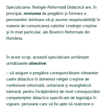
examene de admitere
regulamente, hotărâri
programul euro 200
teologie-educație (master)
teologie reformată didactică (licență)
Specializarea
Teologie Reformată Didactică
are, în
orar
alumni
erasmus
mediere interculturală și interconfesională (master)
principal,
misiunea
de pregătire şi formare a
sokadalom
teologie aplicată (master)
burse
contact
persoanelor doritoare să-şi asume responsabilităţi în
burse erasmus curente
școala doctorală
alte evenimente
teologie-educație (master)
volume
materie de comunicarea valorilor credinţei creştine
cămin
bursa makovecz
– planuri de învățământ teologie (licență)
şi în mod particular, ale Bisericii Reformate din
mediere interculturală și interconfesională (master
studia reformata transylvanica
examen de licență
cadru juridic
România.
– planuri de învățământ teologie (master)
școala doctorală
studia musica
examen de disertație
resurse umane, specializare teologie didactică (licență)
– planuri de învățământ muzică (licență)
modul pedagogic
colegiul pro musica
modul pedagogic
resurse umane, specializare muzică (licență)
– planuri de învățământ muzică (master)
În acest scop, această specializare urmăreşte
colegiul karácsony sándor
contracte de studii
internaționalizare
următoarele
obiective
:
– fișele disciplinelor teologie (licentă)
centrul de cercetare în domeniul muzicii
tabăra de vară a studenților
baza materială
– fișele disciplinelor teologie (masterate)
– să asigure o pregătire corespunzătoare viitoarelor
proiecte de cercetare
practica profesională teologie
cadre didactice în domeniul religiei creştine de
– fișele disciplinelor muzică (licentă)
activitate de cercetare și activitate artistică
practica profesională muzică
confesiune reformată, unitariană și evanghelică-
– fișele disciplinelor artă muzicală în context contemporan
luterană, pentru învăţământul de nivel corespunzător
(masterat)
– documente pt. domeniul teologie
competenţelor didactice specificate de legislaţia în
– documente pt. domeniul muzică
vigoare, persoane care să fie apte să realizeze o