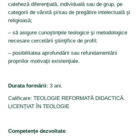
lista publicații 10 ani – teologie reformată
cateheză diferenţiată, individuală sau de grup, pe
categorii de vârstă şi/sau de pregătire intelectuală şi
religioasă;
– să asigure cunoştinţele teologice şi metodologice
necesare cercetării ştiinţifice de profil;
– posibilitatea aprofundării sau refundamentării
propriilor motivaţii existenţiale.
Durata formării:
3 ani.
Calificare: TEOLOGIE REFORMATĂ DIDACTICĂ.
LICENȚIAT ÎN TEOLOGIE
Competențe dezvoltate
: