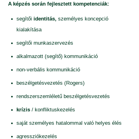
A képzés során fejlesztett kompetenciák:
lista publicații 10 ani – teologie reformată
segítői
identitás,
személyes koncepció
kialakítása
segítői munkaszervezés
alkalmazott (segítő) kommunikáció
non-verbális kommunikáció
beszélgetésvezetés (Rogers)
rendszerszemléletű beszélgetésvezetés
krízis
/ konfliktuskezelés
saját személyes hatalommal való helyes élés
agressziókezelés