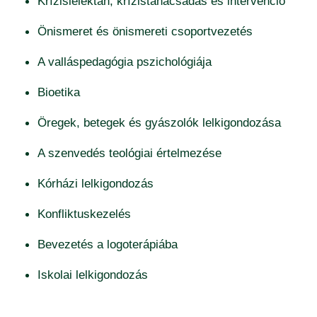
Krízislélektan, krízistanácsadás és intervenció
Önismeret és önismereti csoportvezetés
A valláspedagógia pszichológiája
Bioetika
Öregek, betegek és gyászolók lelkigondozása
A szenvedés teológiai értelmezése
Kórházi lelkigondozás
Konfliktuskezelés
Bevezetés a logoterápiába
Iskolai lelkigondozás