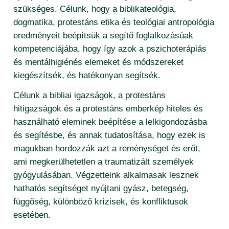
examene de admitere
regulamente, hotărâri
programul euro 200
szükséges. Célunk, hogy a biblikateológia,
teologie-educație (master)
teologie reformată didactică (licență)
orar
dogmatika, protestáns etika és teológiai antropológia
alumni
erasmus
mediere interculturală și interconfesională (master)
sokadalom
teologie aplicată (master)
eredményeit beépítsük a segítő foglalkozásúak
burse
contact
burse erasmus curente
școala doctorală
alte evenimente
kompetenciájába, hogy így azok a pszichoterápiás
teologie-educație (master)
volume
cămin
bursa makovecz
és mentálhigiénés elemeket és módszereket
– planuri de învățământ teologie (licență)
mediere interculturală și interconfesională (master
studia reformata transylvanica
examen de licență
cadru juridic
kiegészítsék, és hatékonyan segítsék.
– planuri de învățământ teologie (master)
școala doctorală
studia musica
examen de disertație
resurse umane, specializare teologie didactică (licență)
Célunk a bibliai igazságok, a protestáns
– planuri de învățământ muzică (licență)
modul pedagogic
colegiul pro musica
hitigazságok és a protestáns emberkép hiteles és
modul pedagogic
resurse umane, specializare muzică (licență)
– planuri de învățământ muzică (master)
használható eleminek beépítése a lelkigondozásba
colegiul karácsony sándor
contracte de studii
internaționalizare
és segítésbe, és annak tudatosítása, hogy ezek is
– fișele disciplinelor teologie (licentă)
centrul de cercetare în domeniul muzicii
tabăra de vară a studenților
baza materială
magukban hordozzák azt a reménységet és erőt,
– fișele disciplinelor teologie (masterate)
proiecte de cercetare
ami megkerülhetetlen a traumatizált személyek
practica profesională teologie
– fișele disciplinelor muzică (licentă)
gyógyulásában. Végzetteink alkalmasak lesznek
activitate de cercetare și activitate artistică
practica profesională muzică
hathatós segítséget nyújtani gyász, betegség,
– fișele disciplinelor artă muzicală în context contemporan
(masterat)
– documente pt. domeniul teologie
függőség, különböző krízisek, és konfliktusok
esetében.
– documente pt. domeniul muzică