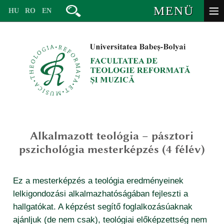
MENÜ
HU
RO
EN
Alkalmazott teológia – pásztori
conducerea
pszichológia mesterképzés (4 félév)
structuri de conducere
muzică (licență)
membrii specializării de muzică
Ez a mesterképzés a teológia eredményeinek
muzică artă muzicală în context contemporan (master)
concursuri, care înlocuiesc examenul de admitere
lelkigondozási alkalmazhatóságában fejleszti a
membrii specializării de teologie reformată
teologie reformată didactică (licență)
muzică (licență)
hallgatókat. A képzést segítő foglalkozásúaknak
structura anului academic
secretariat / personal auxiliar
teologie aplicată (master)
ajánljuk (de nem csak), teológiai előképzettség nem
admitere artă muzicală în context contemporan (master)