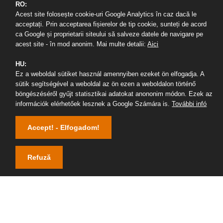
RO:
Református Tanárképző és Zeneművészeti Kar
Acest site folosește cookie-uri Google Analytics în caz dacă le
400174, Kolozsvár
acceptați. Prin acceptarea fișierelor de tip cookie, sunteți de acord
Horea út 7. II. e./ 204
ca Google și proprietarii siteului să salveze datele de navigare pe
acest site - în mod anonim. Mai multe detalii:
Aici
Tel/Fax: +40264590723
Email: secretar.rt@ubbcluj.ro
HU:
Facebook/bbtertk
Ez a weboldal sütiket használ amennyiben ezeket ön elfogadja. A
sütik segítségével a weboldal az ön ezen a weboldalon történő
böngészéséről gyűjt statisztikai adatokat anononim módon. Ezek az
információk elérhetőek lesznek a Google Számára is.
További infó
Accept! - Elfogadom!
Refuză