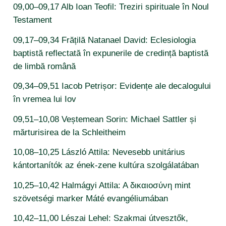
09,00–09,17 Alb Ioan Teofil: Treziri spirituale în Noul
Testament
09,17–09,34 Frățilă Natanael David: Eclesiologia
baptistă reflectată în expunerile de credință baptistă
de limbă română
09,34–09,51 Iacob Petrișor: Evidențe ale decalogului
în vremea lui Iov
09,51–10,08 Veștemean Sorin: Michael Sattler și
mărturisirea de la Schleitheim
10,08–10,25 László Attila: Nevesebb unitárius
kántortanítók az ének-zene kultúra szolgálatában
10,25–10,42 Halmágyi Attila: A δικαιοσύνη mint
szövetségi marker Máté evangéliumában
10,42–11,00 Lészai Lehel: Szakmai útvesztők,