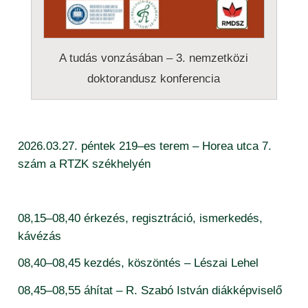
publikációs listák (2015-től) – valláspedagógia
A tudás vonzásában – 3. nemzetközi
doktorandusz konferencia
2026.03.27. péntek 219–es terem – Horea utca 7.
szám a RTZK székhelyén
08,15–08,40 érkezés, regisztráció, ismerkedés,
kávézás
08,40–08,45 kezdés, köszöntés – Lészai Lehel
08,45–08,55 áhítat – R. Szabó István diákképviselő