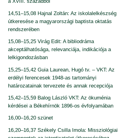
a XVIII. századból
14,51–15,08 Hajnal Zoltán: Az iskolalelkészség
útkeresése a magyarországi baptista oktatás
rendszerében
15,08–15,25 Virág Edit: A bibliodráma
akceptálhatósága, relevanciája, indikációja a
lelkigondozásban
15,25–15,42 Guia Laurean, Hugó tv. – VKT: Az
erdélyi ferencesek 1948-as tartományi
határozatainak tervezete és annak recepciója
15,42–15,59 Balog László VKT: Az ökuménia
kérdései a Békehírnök 1896-os évfolyamában
16,00–16,20 szünet
16,20–16,37 Székely Csilla Imola: Missziológiai
szempontok az istentisztelet útkereséséhez