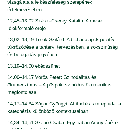
vizsgálata a lelkészfeleség szerepének
értelmezésében
12,45–13,02 Szász–Cserey Katalin: A mese
lélekformáló ereje
13,02–13,19 Török Szilárd: A bibliai alapok pozitív
tükröződése a tantervi tervezésben, a sokszínűség
és befogadás jegyében
13,19–14,00 ebédszünet
14,00–14,17 Vörös Péter: Szinodalitás és
ökumenzimus – A püspöki szinódus ökumenikus
megfontolásai
14,17–14,34 Sógor Gyöngyi: Attitűd és szereptudat a
katechézis különböző kontextusaiban
14,34–14,51 Szabó Csaba: Egy habán Arany ábécé