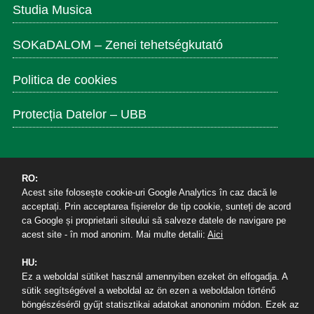
Studia Musica
SOKaDALOM – Zenei tehetségkutató
Politica de cookies
Protecția Datelor – UBB
RO:
Elérhetőség
Acest site folosește cookie-uri Google Analytics în caz dacă le
acceptați. Prin acceptarea fișierelor de tip cookie, sunteți de acord
ca Google și proprietarii siteului să salveze datele de navigare pe
Református Tanárképző és Zeneművészeti Kar
acest site - în mod anonim. Mai multe detalii:
Aici
400174, Kolozsvár
HU:
Horea út 7. II. e./ 204
Ez a weboldal sütiket használ amennyiben ezeket ön elfogadja. A
Tel/Fax: +40264590723
sütik segítségével a weboldal az ön ezen a weboldalon történő
Email: secretar.rt@ubbcluj.ro
böngészéséről gyűjt statisztikai adatokat anononim módon. Ezek az