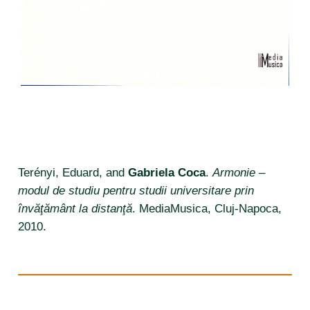
publikációs listák (2015-től) – valláspedagógia
Terényi, Eduard, and
Gabriela Coca
.
Armonie –
modul de studiu pentru studii universitare prin
învăţământ la distanţă
. MediaMusica, Cluj-Napoca,
2010.