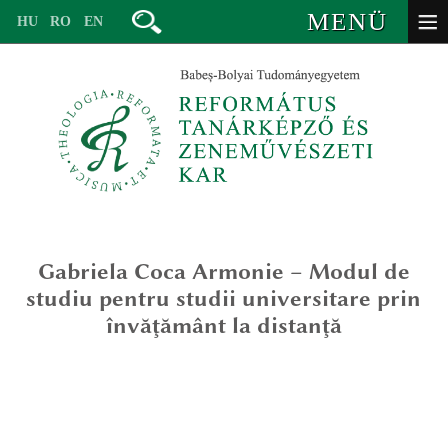
MENÜ
HU
RO
EN
Gabriela Coca
Armonie – Modul de
vezetőség
studiu pentru studii universitare prin
oktatók – valláspedagógia
învăţământ la distanţă
valláspedagógia (ba)
oktatók – zeneművészet
lelkigondozás és keresztyén coaching mesterképzés (ma)
valláspedagógia alapképzésre
volt oktatók
egyháztörténet – valláspedagógia (ma)
valláspedagógia – egyháztörténet mesterképzésre
tanévbeosztás
titkárság
iskolai, társadalmi és interkonfesszionális mediáció (ma)
lelkigondozás és keresztyén coaching mesterképzésre