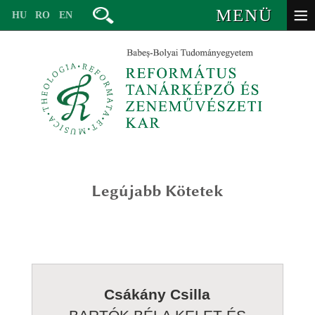
MENÜ
HU
RO
EN
Legújabb Kötetek
vezetőség
oktatók – valláspedagógia
valláspedagógia (ba)
oktatók – zeneművészet
lelkigondozás és keresztyén coaching mesterképzés (ma)
valláspedagógia alapképzésre
volt oktatók
egyháztörténet – valláspedagógia (ma)
valláspedagógia – egyháztörténet mesterképzésre
Csákány Csilla
tanévbeosztás
titkárság
iskolai, társadalmi és interkonfesszionális mediáció (ma)
lelkigondozás és keresztyén coaching mesterképzésre