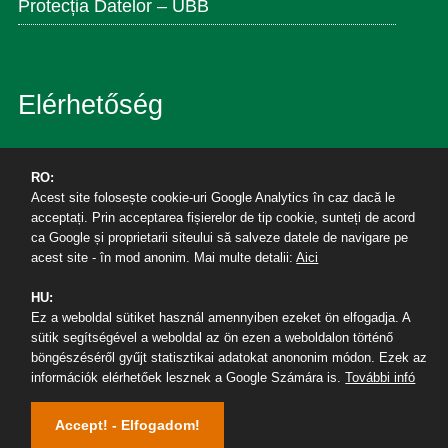
Protecția Datelor – UBB
Elérhetőség
Református Tanárképző és Zeneművészeti Kar
RO:
400174, Kolozsvár
Acest site folosește cookie-uri Google Analytics în caz dacă le
acceptați. Prin acceptarea fișierelor de tip cookie, sunteți de acord
Horea út 7. II. e./ 204
ca Google și proprietarii siteului să salveze datele de navigare pe
Tel/Fax: +40264590723
acest site - în mod anonim. Mai multe detalii:
Aici
Email: secretar.rt@ubbcluj.ro
HU:
Facebook/bbtertk
Ez a weboldal sütiket használ amennyiben ezeket ön elfogadja. A
sütik segítségével a weboldal az ön ezen a weboldalon történő
böngészéséről gyűjt statisztikai adatokat anononim módon. Ezek az
információk elérhetőek lesznek a Google Számára is.
További infó
Accept! - Elfogadom!