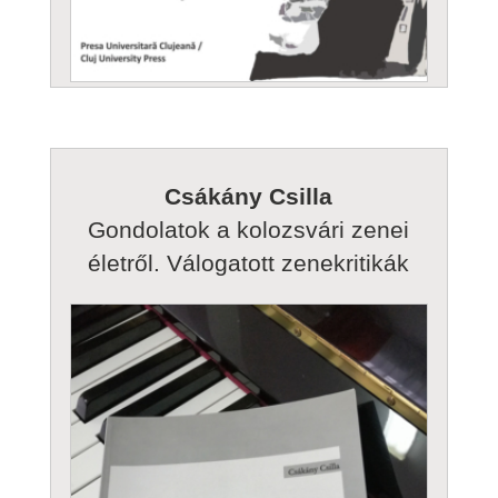
publikációs listák (2015-től) – valláspedagógia
Csákány Csilla
Gondolatok a kolozsvári zenei
életről. Válogatott zenekritikák