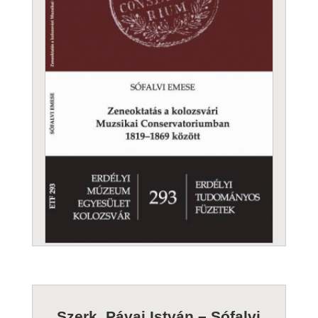
Szerk. Pávai István – Sófalvi