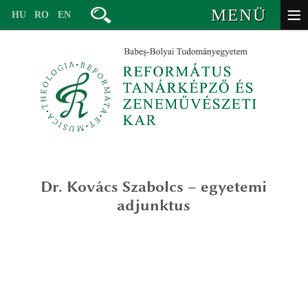
MENÜ
HU
RO
EN
Dr. Kovács Szabolcs
– egyetemi
vezetőség
adjunktus
oktatók – valláspedagógia
valláspedagógia (ba)
oktatók – zeneművészet
lelkigondozás és keresztyén coaching mesterképzés (ma)
valláspedagógia alapképzésre
volt oktatók
egyháztörténet – valláspedagógia (ma)
valláspedagógia – egyháztörténet mesterképzésre
tanévbeosztás
titkárság
iskolai, társadalmi és interkonfesszionális mediáció (ma)
lelkigondozás és keresztyén coaching mesterképzésre