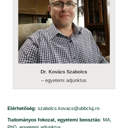
publikációs listák (2015-től) – valláspedagógia
Dr. Kovács Szabolcs
– egyetemi adjunktus
Elérhetőség:
szabolcs.kovacs@ubbcluj.ro
Tudományos fokozat, egyetemi beosztás:
MA,
PhD, egyetemi adjunktus