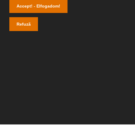
Studia Reformata Transylvanica
Accept! - Elfogadom!
Studia Musica
Refuză
SOKaDALOM – Zenei tehetségkutató
Politica de cookies
Protecția Datelor – UBB
Elérhetőség
Református Tanárképző és Zeneművészeti Kar
400174, Kolozsvár
Horea út 7. II. e./ 204