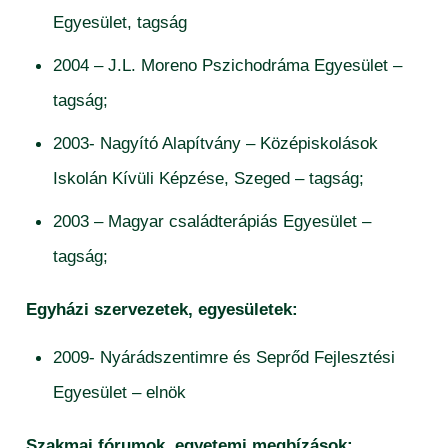
Egyesület, tagság
2004 – J.L. Moreno Pszichodráma Egyesület –
tagság;
2003- Nagyító Alapítvány – Középiskolások
Iskolán Kívüli Képzése, Szeged – tagság;
2003 – Magyar családterápiás Egyesület –
tagság;
Egyházi szervezetek, egyesületek:
2009- Nyárádszentimre és Seprőd Fejlesztési
Egyesület – elnök
Szakmai fórumok, egyetemi megbízások: