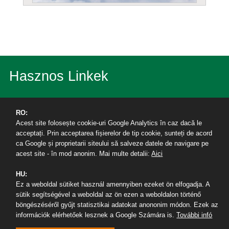
Hasznos Linkek
Babeș-Bolyai Tudományegyetem
RO:
Acest site folosește cookie-uri Google Analytics în caz dacă le
Erdélyi Református Egyházkerület
acceptați. Prin acceptarea fișierelor de tip cookie, sunteți de acord
ca Google și proprietarii siteului să salveze datele de navigare pe
acest site - în mod anonim. Mai multe detalii:
Aici
Academic Info
HU:
Kari rendezvények
Ez a weboldal sütiket használ amennyiben ezeket ön elfogadja. A
sütik segítségével a weboldal az ön ezen a weboldalon történő
böngészéséről gyűjt statisztikai adatokat anononim módon. Ezek az
Publikációk
információk elérhetőek lesznek a Google Számára is.
További infó