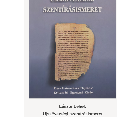
Doktori Iskola
Lészai Lehel
:
Újszövetségi szentírásismeret