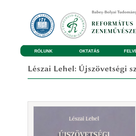
Babeș-Bolyai Tudomán
REFORMÁTUS
ZENEMŰVÉSZE
RÓLUNK
OKTATÁS
FELV
Lészai Lehel
:
Újszövetségi s