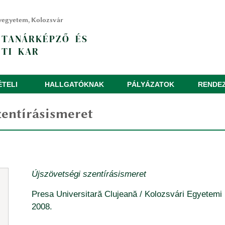
yegyetem, Kolozsvár
 TANÁRKÉPZŐ ÉS
TI KAR
ÉTELI
HALLGATÓKNAK
PÁLYÁZATOK
RENDE
zentírásismeret
Újszövetségi szentírásismeret
Presa Universitară Clujeană / Kolozsvári Egyetemi
2008.