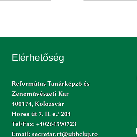
Elérhetőség
Református Tanárképző és
Zeneművészeti Kar
400174, Kolozsvár
Horea út 7. II. e./ 204
Tel/Fax: +40264590723
Email: secretar.rt@ubbcluj.ro