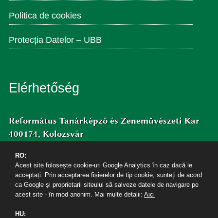
Politica de cookies
Protecția Datelor – UBB
Elérhetőség
Református Tanárképző és Zeneművészeti Kar
400174, Kolozsvár
Horea út 7. II. e./ 204
RO:
Tel/Fax: +40264590723
Acest site folosește cookie-uri Google Analytics în caz dacă le
Email: secretar.rt@ubbcluj.ro
acceptați. Prin acceptarea fișierelor de tip cookie, sunteți de acord
Facebook/bbtertk
ca Google și proprietarii siteului să salveze datele de navigare pe
acest site - în mod anonim. Mai multe detalii:
Aici
HU: