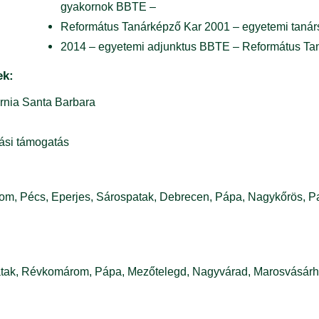
gyakornok BBTE –
Református Tanárképző Kar 2001 – egyetemi taná
2014 – egyetemi adjunktus BBTE – Református Ta
ek:
fornia Santa Barbara
ási támogatás
m, Pécs, Eperjes, Sárospatak, Debrecen, Pápa, Nagykőrös, P
atak, Révkomárom, Pápa, Mezőtelegd, Nagyvárad, Marosvásárhe