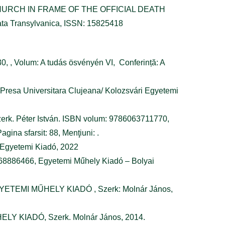
URCH IN FRAME OF THE OFFICIAL DEATH
ta Transylvanica, ISSN: 15825418
, , Volum: A tudás ösvényén VI, Conferință: A
, Presa Universitara Clujeana/ Kolozsvári Egyetemi
szerk. Péter István. ISBN volum: 9786063711770,
gina sfarsit: 88, Menţiuni: .
i Egyetemi Kiadó, 2022
86068886466, Egyetemi Műhely Kiadó – Bolyai
n, EGYETEMI MŰHELY KIADÓ , Szerk: Molnár János,
ŰHELY KIADÓ, Szerk. Molnár János, 2014.