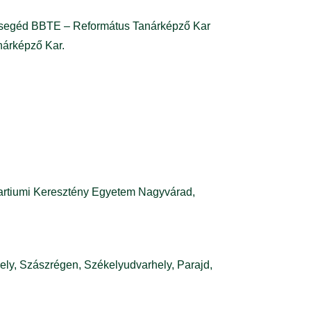
rsegéd BBTE – Református Tanárképző Kar
nárképző Kar.
artiumi Keresztény Egyetem Nagyvárad,
ly, Szászrégen, Székelyudvarhely, Parajd,