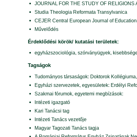
JOURNAL FOR THE STUDY OF RELIGIONS 
Studia Theologia Reformata Transylvanica
CEJER Central European Journal of Education
Művelődés
Érdeklődési körök/ kutatási területek:
egyházszociológia, szórványügyek, kisebbségek 
Tagságok
Tudományos társaságok: Doktorok Kollégiuma,
Egyházi szervezetek, egyesületek: Erdélyi Re
Szakmai fórumok, egyetemi megbízások:
Intézeti igazgató
Kari Tanácsi tag
Intézeti Tanács vezetője
Magyar Tagozati Tanács tagja
A Romániai Református Egyház Zsinatának Neve