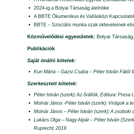
2024-ig a Bolyai Társaság alelnöke
A BBTE Ökumenikus és Vallásközi Kapcsolatok 
BBTE – Szociális munka szak okleveleinek elis
Közművelődési egyesületek:
Bolyai Társaság
Publikációk
Saját önálló kötetek:
Kun Mária – Gazsi Csaba – Péter István Fátó
Szerkesztett kötetek:
Péter István (szerk): Az őrállók, Editura: Presa
Molnár János -Péter István (szerk): Virágok a
Molnár János – Péter István (szerk): A zsoboki
Lukács Olga – Nagy Alpár – Péter István (Szer
Ruprecht, 2019