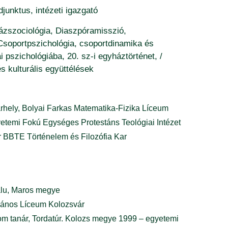
junktus, intézeti igazgató
házszociológia, Diaszpóramisszió,
soportpszichológia, csoportdinamika és
pszichológiába, 20. sz-i egyháztörténet, /
s kulturális együttélések
hely, Bolyai Farkas Matematika-Fizika Líceum
etemi Fokú Egységes Protestáns Teológiai Intézet
r BBTE Történelem és Filozófia Kar
falu, Maros megye
 János Líceum Kolozsvár
om tanár, Tordatúr. Kolozs megye 1999 – egyetemi