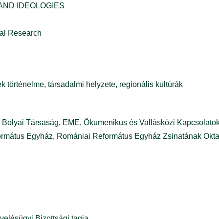
AND IDEOLOGIES
al Research
történelme, társadalmi helyzete, regionális kultúrák
 Bolyai Társaság, EME, Ökumenikus és Vallásközi Kapcsolatok
formátus Egyház, Romániai Református Egyház Zsinatának Oktat
lésügyi Bizottsági tagja