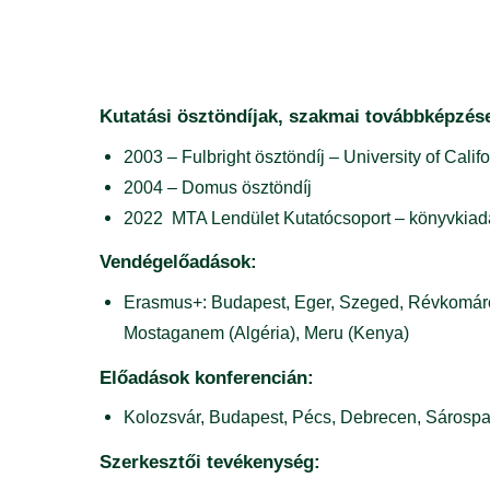
Kutatási ösztöndíjak, szakmai továbbképzés
2003 – Fulbright ösztöndíj – University of Cali
2004 – Domus ösztöndíj
2022 MTA Lendület Kutatócsoport – könyvkiad
Vendégelőadások:
Erasmus+: Budapest, Eger, Szeged, Révkomáro
Mostaganem (Algéria), Meru (Kenya)
Előadások konferencián:
Kolozsvár, Budapest, Pécs, Debrecen, Sárosp
Szerkesztői tevékenység: