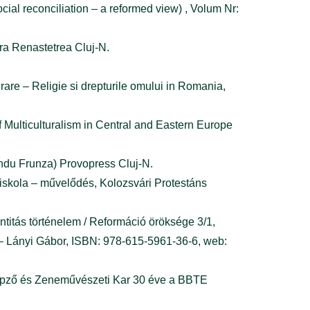
conciliation – a reformed view) , Volum Nr:
tura Renastetrea Cluj-N.
rare – Religie si drepturile omului in Romania,
f Multiculturalism in Central and Eastern Europe
Sandu Frunza) Provopress Cluj-N.
– iskola – művelődés, Kolozsvári Protestáns
ntitás történelem / Reformáció öröksége 3/1,
 Lányi Gábor, ISBN: 978-615-5961-36-6, web:
árképző és Zeneművészeti Kar 30 éve a BBTE