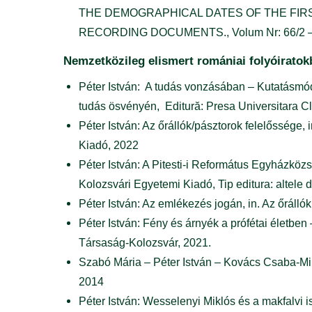
THE DEMOGRAPHICAL DATES OF THE FIRS
RECORDING DOCUMENTS., Volum Nr: 66/2 – 2001
Nemzetközileg elismert romániai folyóirato
Péter István: A tudás vonzásában – Kutatásmód
tudás ösvényén, Editură: Presa Universitara Cl
Péter István: Az őrállók/pásztorok felelőssége,
Kiadó, 2022
Péter István: A Pitesti-i Református Egyházköz
Kolozsvári Egyetemi Kiadó, Tip editura: altele d
Péter István: Az emlékezés jogán, in. Az őráll
Péter István: Fény és árnyék a prófétai életbe
Társaság-Kolozsvár, 2021.
Szabó Mária – Péter István – Kovács Csaba-Mi
2014
Péter István: Wesselenyi Miklós és a makfalv