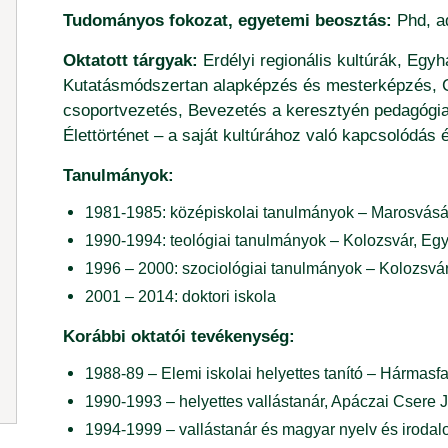
Tudományos fokozat, egyetemi beosztás:
Phd, ad
Oktatott tárgyak:
Erdélyi regionális kultúrák, Egy
Kutatásmódszertan alapképzés és mesterképzés, C
csoportvezetés, Bevezetés a keresztyén pedagógiai 
Élettörténet – a saját kultúrához való kapcsolódás é
Tanulmányok:
1981-1985: középiskolai tanulmányok – Marosvásár
1990-1994: teológiai tanulmányok – Kolozsvár, Egy
1996 – 2000: szociológiai tanulmányok – Kolozsvá
2001 – 2014: doktori iskola
Korábbi oktatói tevékenység:
1988-89 – Elemi iskolai helyettes tanító – Hármas
1990-1993 – helyettes vallástanár, Apáczai Csere
1994-1999 – vallástanár és magyar nyelv és irodal