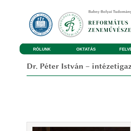
Babeș-Bolyai Tudomán
REFORMÁTUS
ZENEMŰVÉSZE
RÓLUNK
OKTATÁS
FELV
Dr. Péter István
– intézetiga