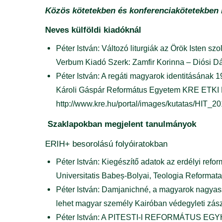
Közös kötetekben és konferenciakötetekben
Neves külföldi kiadóknál
Péter István: Változó liturgiák az Örök Isten 
Verbum Kiadó Szerk: Zamfir Korinna – Diósi Dá
Péter István: A regáti magyarok identitásának 
Károli Gáspár Református Egyetem KRE ETKI R
http://www.kre.hu/portal/images/kutatas/HIT_
Szaklapokban megjelent tanulmányok
ERIH+ besorolású folyóiratokban
Péter István: Kiegészítő adatok az erdélyi re
Universitatis Babeș-Bolyai, Teologia Reformat
Péter István: Damjanichné, a magyarok nagyass
lehet magyar személy Kairóban védegyleti zás
Péter István: A PITESTI-I REFORMÁTUS