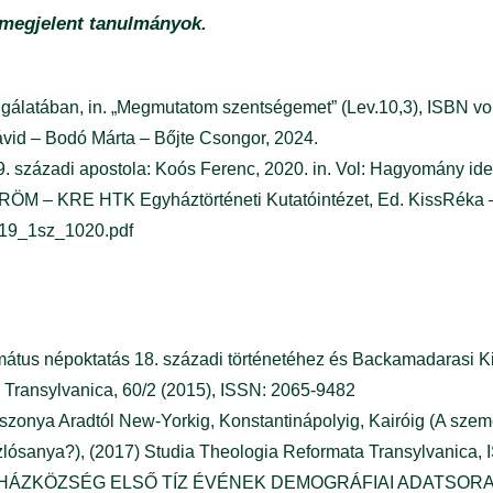
 megjelent tanulmányok.
szolgálatában, in. „Megmutatom szentségemet” (Lev.10,3), ISBN v
vid – Bodó Márta – Bőjte Csongor, 2024.
19. századi apostola: Koós Ferenc, 2020. in. Vol: Hagyomány ide
ÖM – KRE HTK Egyháztörténeti Kutatóintézet, Ed. KissRéka –
2019_1sz_1020.pdf
formátus népoktatás 18. századi történetéhez és Backamadarasi 
a Transylvanica, 60/2 (2015), ISSN: 2065-9482
zonya Aradtól New-Yorkig, Konstantinápolyig, Kairóig (A szem
zlósanya?), (2017) Studia Theologia Reformata Transylvanica,
 EGYHÁZKÖZSÉG ELSŐ TÍZ ÉVÉNEK DEMOGRÁFIAI ADATSO