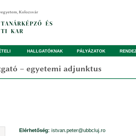
yegyetem, Kolozsvár
 TANÁRKÉPZŐ ÉS
TI KAR
ÉTELI
HALLGATÓKNAK
PÁLYÁZATOK
RENDE
zgató
– egyetemi adjunktus
Elérhetőség:
istvan.peter@ubbcluj.ro