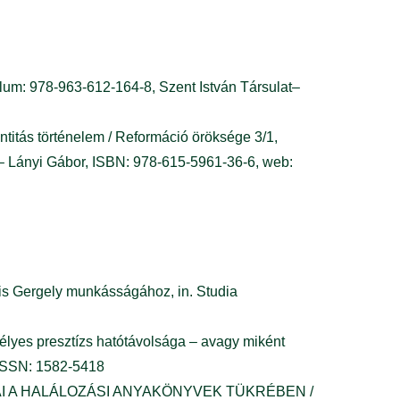
olum: 978-963-612-164-8, Szent István Társulat–
ntitás történelem / Reformáció öröksége 3/1,
 Lányi Gábor, ISBN: 978-615-5961-36-6, web:
Kis Gergely munkásságához, in. Studia
élyes presztízs hatótávolsága – avagy miként
 ISSN: 1582-5418
RAI A HALÁLOZÁSI ANYAKÖNYVEK TÜKRÉBEN /