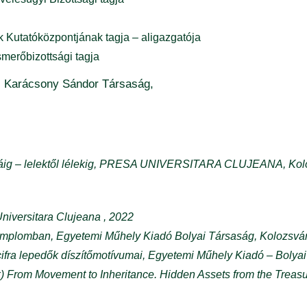
Kutatóközpontjának tagja – aligazgatója
merőbizottsági tagja
, Karácsony Sándor Társaság,
l fáig – lelektől lélekig, PRESA UNIVERSITARA CLUJEANA, Kol
 Universitara Clujeana , 2022
 templomban, Egyetemi Műhely Kiadó Bolyai Társaság, Kolozsvár
 cifra lepedők díszítőmotívumai, Egyetemi Műhely Kiadó – Bolya
k) From Movement to Inheritance. Hidden Assets from the Trea