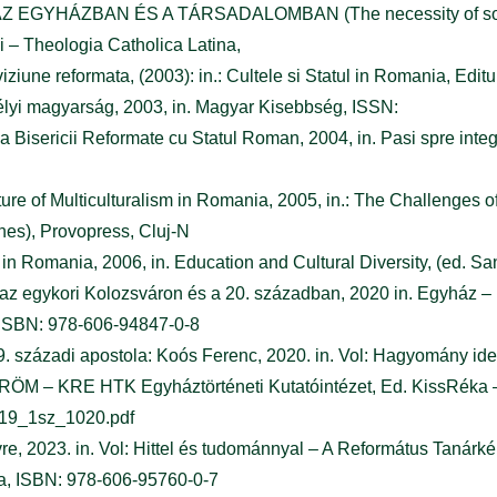
EGYHÁZBAN ÉS A TÁRSADALOMBAN (The necessity of social re
i – Theologia Catholica Latina,
 viziune reformata, (2003): in.: Cultele si Statul in Romania, Edi
élyi magyarság, 2003, in. Magyar Kisebbség, ISSN:
a Bisericii Reformate cu Statul Roman, 2004, in. Pasi spre integ
ure of Multiculturalism in Romania, 2005, in.: The Challenges o
nes), Provopress, Cluj-N
 in Romania, 2006, in. Education and Cultural Diversity, (ed. 
sai az egykori Kolozsváron és a 20. században, 2020 in. Egyház 
, ISBN: 978-606-94847-0-8
19. századi apostola: Koós Ferenc, 2020. in. Vol: Hagyomány ide
ÖM – KRE HTK Egyháztörténeti Kutatóintézet, Ed. KissRéka –
2019_1sz_1020.pdf
évre, 2023. in. Vol: Hittel és tudománnyal – A Református Tan
lga, ISBN: 978-606-95760-0-7