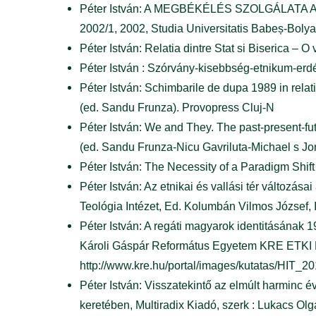
Péter István: A MEGBÉKÉLÉS SZOLGÁLATA AZ 
2002/1, 2002, Studia Universitatis Babeș-Bolya
Péter István: Relatia dintre Stat si Biserica – O
Péter István : Szórvány-kisebbség-etnikum-erd
Péter István: Schimbarile de dupa 1989 in relati
(ed. Sandu Frunza). Provopress Cluj-N
Péter István: We and They. The past-present-fut
(ed. Sandu Frunza-Nicu Gavriluta-Michael s Jo
Péter István: The Necessity of a Paradigm Shift
Péter István: Az etnikai és vallási tér változá
Teológia Intézet, Ed. Kolumbán Vilmos József
Péter István: A regáti magyarok identitásának 
Károli Gáspár Református Egyetem KRE ETKI R
http://www.kre.hu/portal/images/kutatas/HIT_
Péter István: Visszatekintő az elmúlt harminc 
keretében, Multiradix Kiadó, szerk : Lukacs O