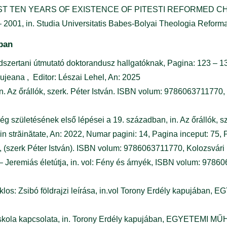
T TEN YEARS OF EXISTENCE OF PITESTI REFORMED CH
, in. Studia Universitatis Babes-Bolyai Theologia Reforma
kban
szertani útmutató doktorandusz hallgatóknak, Pagina: 123 – 130
ujeana , Editor: Lészai Lehel, An: 2025
 in. Az őrállók, szerk. Péter István. ISBN volum: 9786063711770
ség születésének első lépései a 19. században, in. Az őrállók, 
in străinătate, An: 2022, Numar pagini: 14, Pagina inceput: 75, Pa
ók, (szerk Péter István). ISBN volum: 9786063711770, Kolozsvár
n – Jeremiás életútja, in. vol: Fény és árnyék, ISBN volum: 97
klos: Zsibó földrajzi leírása, in.vol Torony Erdély kapujába
i iskola kapcsolata, in. Torony Erdély kapujában, EGYETEMI M