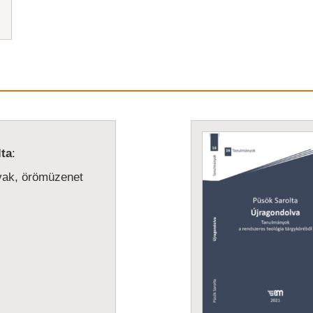
ta
:
avak, örömüzenet