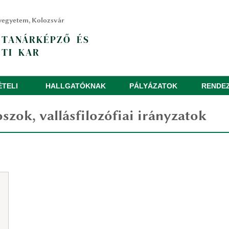
yegyetem, Kolozsvár
 TANÁRKÉPZŐ ÉS
TI KAR
ÉTELI
HALLGATÓKNAK
PÁLYÁZATOK
RENDE
oszok, vallásfilozófiai irányzatok