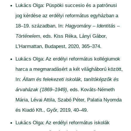
Lukács Olga: Püspöki succesio és a patrónusi
jog kérdése az erdélyi református egyházban a
18–19. században, In:
Hagyomány – Identitás –
Történelem
, eds. Kiss Réka, Lányi Gábor,
L’Harmattan, Budapest, 2020, 365–374.
Lukács Olga: Az erdélyi református kollégiumok
harca a megmaradásért a két világháború között,
In:
Állam és felekezeti iskolák, tanítóképzők és
árvaházak (1869–1949)
, eds. Kováts-Németh
Mária, Lévai Attila, Szabó Péter, Palatia Nyomda
és Kiadó Kft., Győr, 2019, 40–49.
Lukács Olga: Az erdélyi református iskolák