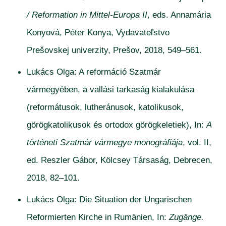
/ Reformation in Mittel-Europa II
, eds. Annamária
Konyová, Péter Konya, Vydavateľstvo
Prešovskej univerzity, Prešov, 2018, 549–561.
Lukács Olga: A reformáció Szatmár
vármegyében, a vallási tarkaság kialakulása
(reformátusok, lutheránusok, katolikusok,
görögkatolikusok és ortodox görögkeletiek), In:
A
történeti Szatmár vármegye monográfiája
, vol. II,
ed. Reszler Gábor, Kölcsey Társaság, Debrecen,
2018, 82–101.
Lukács Olga: Die Situation der Ungarischen
Reformierten Kirche in Rumänien, In:
Zugänge.