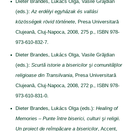
Dieter Brandes, Lukács Olga, Vasile Grăjdian
(eds.):
Az erdélyi egyházak és vallási
közösségek rövid története
, Presa Universitară
Clujeană, Cluj-Napoca, 2008, 275 p., ISBN 978-
973-610-832-7.
Dieter Brandes, Lukács Olga, Vasile Grăjdian
(eds.):
Scurtă istorie a bisericilor şi comunităţilor
religioase din Transilvania
, Presa Universitară
Clujeană, Cluj-Napoca, 2008, 272 p., ISBN 978-
973-610-831-0.
Dieter Brandes, Lukács Olga (eds.):
Healing of
Memories – Punte între biserici, culturi şi religii.
Un proiect de reîmpăcare a bisericilor
, Accent,