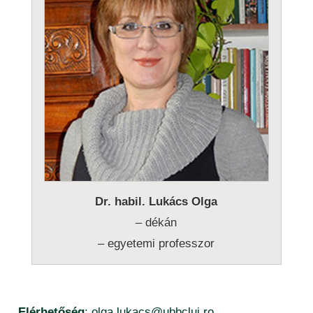
publikációs listák (2015-től) – valláspedagógia
Dr. habil. Lukács Olga
– dékán
– egyetemi professzor
Elérhetőség
: olga.lukacs@ubbcluj.ro