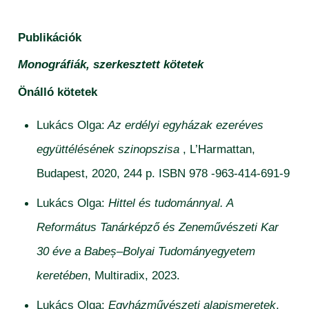
Publikációk
Monográfiák, szerkesztett kötetek
Önálló kötetek
Lukács Olga:
Az erdélyi egyházak ezeréves
együttélésének szinopszisa
, L’Harmattan,
Budapest, 2020, 244 p. ISBN 978 -963-414-691-9
Lukács Olga:
Hittel és tudománnyal. A
Református Tanárképző és Zeneművészeti Kar
30 éve a Babeș–Bolyai Tudományegyetem
keretében
, Multiradix, 2023.
Lukács Olga:
Egyházművészeti alapismeretek
,