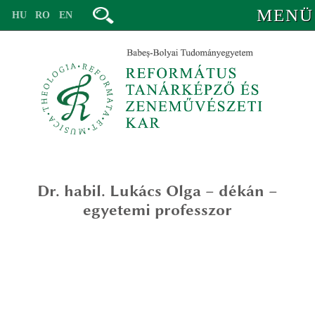
MENÜ
HU
RO
EN
Dr. habil. Lukács Olga
– dékán
–
vezetőség
egyetemi professzor
oktatók – valláspedagógia
valláspedagógia (ba)
oktatók – zeneművészet
lelkigondozás és keresztyén coaching mesterképzés (ma)
valláspedagógia alapképzésre
volt oktatók
egyháztörténet – valláspedagógia (ma)
valláspedagógia – egyháztörténet mesterképzésre
tanévbeosztás
titkárság
iskolai, társadalmi és interkonfesszionális mediáció (ma)
lelkigondozás és keresztyén coaching mesterképzésre