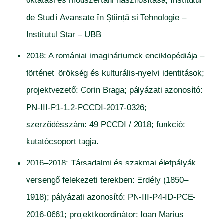
oktatási és módszertani hasznosítása; Institutul
de Studii Avansate în Știință și Tehnologie –
Institutul Star – UBB
2018: A romániai imagináriumok enciklopédiája –
történeti örökség és kulturális-nyelvi identitások;
projektvezető: Corin Braga; pályázati azonosító:
PN-III-P1-1.2-PCCDI-2017-0326;
szerződésszám: 49 PCCDI / 2018; funkció:
kutatócsoport tagja.
2016–2018: Társadalmi és szakmai életpályák
versengő felekezeti terekben: Erdély (1850–
1918); pályázati azonosító: PN-III-P4-ID-PCE-
2016-0661; projektkoordinátor: Ioan Marius