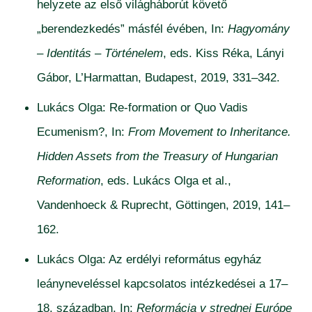
helyzete az első világháborút követő
„berendezkedés” másfél évében, In:
Hagyomány
– Identitás – Történelem
, eds. Kiss Réka, Lányi
Gábor, L’Harmattan, Budapest, 2019, 331–342.
Lukács Olga: Re-formation or Quo Vadis
Ecumenism?, In:
From Movement to Inheritance.
Hidden Assets from the Treasury of Hungarian
Reformation
, eds. Lukács Olga et al.,
Vandenhoeck & Ruprecht, Göttingen, 2019, 141–
162.
Lukács Olga: Az erdélyi református egyház
leányneveléssel kapcsolatos intézkedései a 17–
18. században, In:
Reformácia v strednej Európe